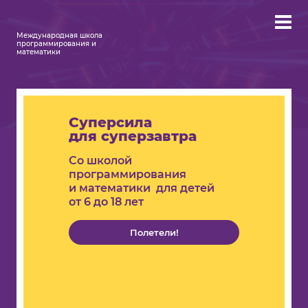
Международная школа
программирования и
математики
Суперсила
для суперзавтра
Со школой
программирования
и математики для детей
от 6 до 18 лет
Полетели!